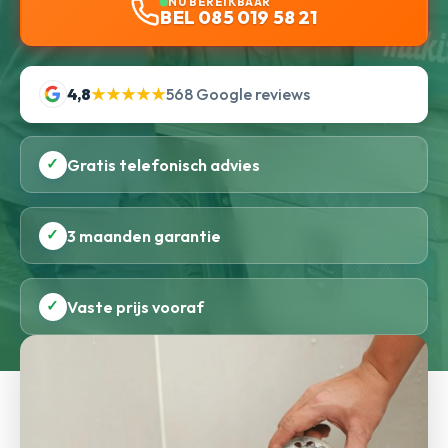
NU BEREIKBAAR
BEL 085 019 58 21
4,8
★★★★★
568 Google reviews
✓
Gratis telefonisch advies
✓
3 maanden garantie
✓
Vaste prijs vooraf