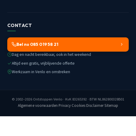
CONTACT
Bel nu 085 019 58 21
Dag en nacht bereikbaar, ook in het weekend
Altijd een gratis, vrijblijvende offerte
Werkzaam in Venlo en omstreken
© 2002–2026
Ontstoppen Venlo
· KvK 83265392 · BTW NL862800328B01
Algemene voorwaarden
·
Privacy
·
Cookies
·
Disclaimer
·
Sitemap