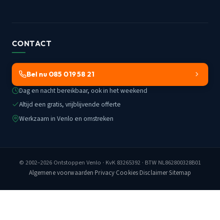
CONTACT
Bel nu 085 019 58 21
Dag en nacht bereikbaar, ook in het weekend
Altijd een gratis, vrijblijvende offerte
Werkzaam in Venlo en omstreken
© 2002–2026
Ontstoppen Venlo
· KvK 83265392 · BTW NL862800328B01
Algemene voorwaarden
·
Privacy
·
Cookies
·
Disclaimer
·
Sitemap