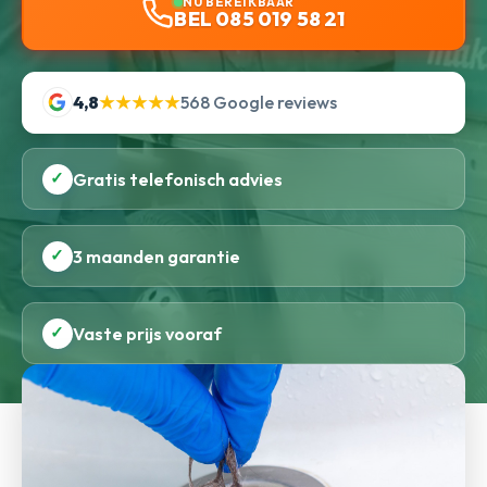
NU BEREIKBAAR
BEL 085 019 58 21
4,8
★★★★★
568 Google reviews
✓
Gratis telefonisch advies
✓
3 maanden garantie
✓
Vaste prijs vooraf