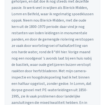
geholpen, en dat doe ik nog steeds met dezelfde
passie. Ik werk veel in wijken als Blerick-Midden,
Lomm en Belfeld, waar ik regelmatig spoedklussen
oppak. Neem nou Blerick-Midden, met die oude
kern uit de 1800-1970 periode: daar vind je nog
restanten van loden leidingen in monumentale
panden, en door de gemengde riolering verstoppen
ze vaak door wortelingroei of kalkafzetting van
ons harde water, rond de 8 °dH hier. Vorige maand
nog een noodgeval 's avonds laat bij een huis nabij
de basiliek, waar oude gietijzeren buizen verstopt
raakten door herfstbladeren. Met mijn camera-
inspectie en hoogdrukspoeling had ik het binnen
een halfuur opgelost, zonder gedoe. In Lomm, dat
dorpse gevoel met PE-waterleidingen uit 1850-
1995, zie ik vaak problemen door landelijke
aansluitingen die mixed kwaliteit hebben. En in