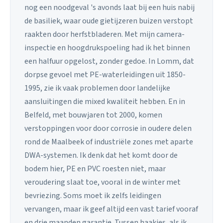
nog een noodgeval 's avonds laat bij een huis nabij
de basiliek, waar oude gietijzeren buizen verstopt
raakten door herfstbladeren. Met mijn camera-
inspectie en hoogdrukspoeling had ik het binnen
een halfuur opgelost, zonder gedoe. In Lomm, dat
dorpse gevoel met PE-waterleidingen uit 1850-
1995, zie ik vaak problemen door landelijke
aansluitingen die mixed kwaliteit hebben. En in
Belfeld, met bouwjaren tot 2000, komen
verstoppingen voor door corrosie in oudere delen
rond de Maalbeek of industriële zones met aparte
DWA-systemen. Ik denk dat het komt door de
bodem hier, PE en PVC roesten niet, maar
veroudering slaat toe, vooral in de winter met
bevriezing. Soms moet ik zelfs leidingen
vervangen, maar ik geef altijd een vast tarief vooraf
en drie maanden garantie. Tussen haakjes, als ik