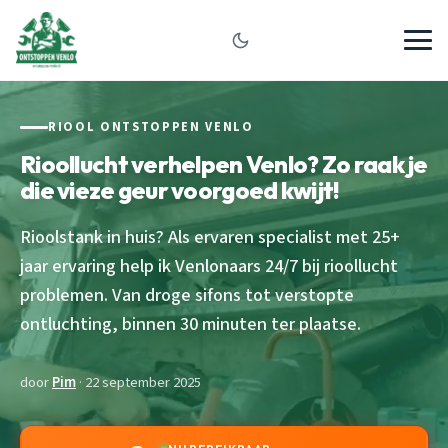
RIOOL ONTSTOPPEN VENLO
Rioollucht verhelpen Venlo? Zo raak je
die vieze geur voorgoed kwijt!
Rioolstank in huis? Als ervaren specialist met 25+
jaar ervaring help ik Venlonaars 24/7 bij rioollucht
problemen. Van droge sifons tot verstopte
ontluchting, binnen 30 minuten ter plaatse.
door
Pim
· 22 september 2025