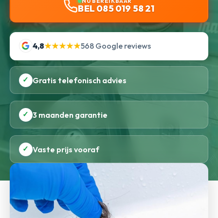
NU BEREIKBAAR
BEL 085 019 58 21
4,8
★★★★★
568 Google reviews
✓
Gratis telefonisch advies
✓
3 maanden garantie
✓
Vaste prijs vooraf