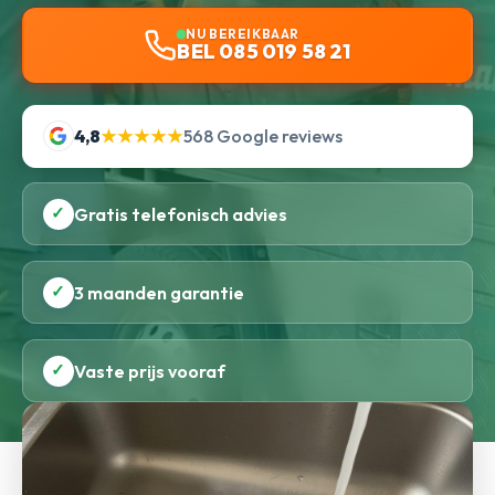
NU BEREIKBAAR
BEL 085 019 58 21
4,8
★★★★★
568 Google reviews
✓
Gratis telefonisch advies
✓
3 maanden garantie
✓
Vaste prijs vooraf