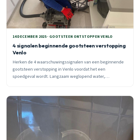
14 DECEMBER 2025 · GOOTSTEEN ONTSTOPPEN VENLO
4 signalen beginnende gootsteen verstopping
Venlo
Herken de 4 waarschuwingssignalen van een beginnende
gootsteen verstopping in Venlo voordat het een
spoedgeval wordt. Langzaam weglopend water,
borrelgeluiden, rioolstank en terugstromend water kosten
je gemiddeld €500-1200 extra als je te lang wacht. Ontdek
wanneer je zelf kunt handelen en wanneer professionele
hulp nodig is.