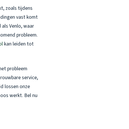
t, zoals tijdens
eidingen vast komt
 als Venlo, waar
orkomend probleem.
ol
kan leiden tot
e het probleem
trouwbare service,
id lossen onze
oos werkt. Bel nu