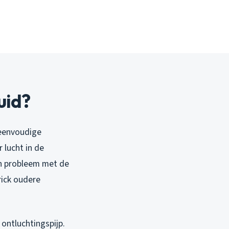
uid?
 eenvoudige
 lucht in de
en probleem met de
rick oudere
ontluchtingspijp.