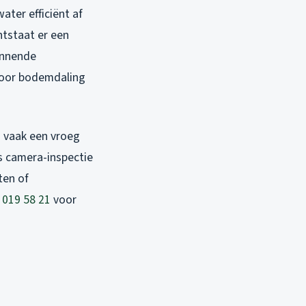
ater efficiënt af
ntstaat er een
innende
 door bodemdaling
s vaak een vroeg
s camera-inspectie
ten of
 019 58 21
voor