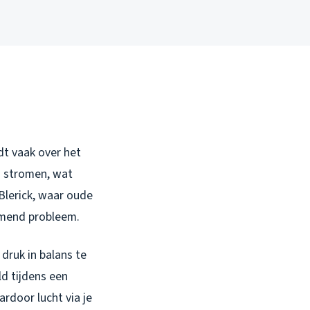
dt vaak over het
n stromen, wat
 Blerick, waar oude
omend probleem.
 druk in balans te
ld tijdens een
rdoor lucht via je