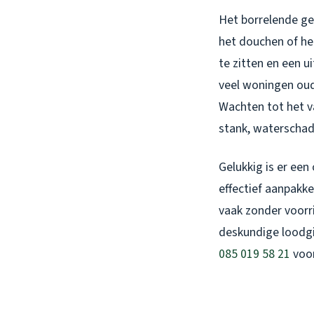
Het borrelende gel
het douchen of het
te zitten en een u
veel woningen oud 
Wachten tot het v
stank, waterschad
Gelukkig is er een
effectief aanpakke
vaak zonder voorr
deskundige loodgi
085 019 58 21
voor