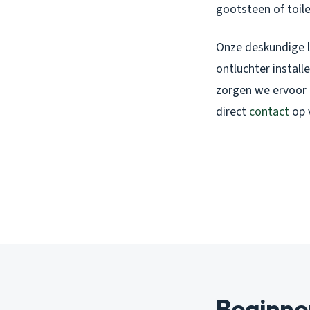
gootsteen of toile
Onze deskundige lo
ontluchter install
zorgen we ervoor d
direct
contact
op 
Beginne