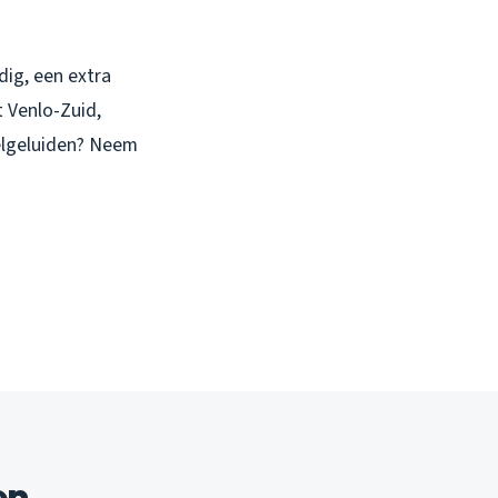
dig, een extra
t Venlo-Zuid,
relgeluiden? Neem
en