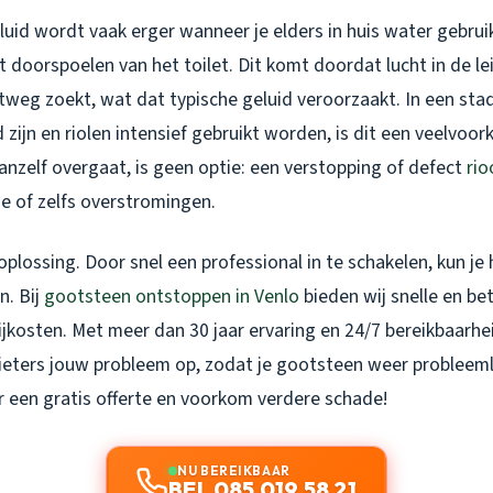
uid wordt vaak erger wanneer je elders in huis water gebruik
 doorspoelen van het toilet. Dit komt doordat lucht in de l
itweg zoekt, wat dat typische geluid veroorzaakt. In een stad
zijn en riolen intensief gebruikt worden, is dit een veelvo
anzelf overgaat, is geen optie: een verstopping of defect
rio
e of zelfs overstromingen.
 oplossing. Door snel een professional in te schakelen, kun j
n. Bij
gootsteen ontstoppen in Venlo
bieden wij snelle en be
ijkosten. Met meer dan 30 jaar ervaring en 24/7 bereikbaarhe
eters jouw probleem op, zodat je gootsteen weer probleeml
 een gratis offerte en voorkom verdere schade!
NU BEREIKBAAR
BEL 085 019 58 21