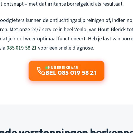
t ontsnapt – met dat irritante borrelgeluid als resultaat.
odgieters kunnen de ontluchtingspijp reinigen of, indien no
eren. Met onze 24/7 service in heel Venlo, van Hout-Blerick to
at je riool weer optimaal functioneert. Heb je last van bor
via
085 019 58 21
voor een snelle diagnose.
NU BEREIKBAAR
BEL 085 019 58 21
nde verstoppingen herkenn