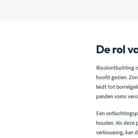
De rol v
Rioolontluchting 
hoofd gezien. Zon
leidt tot borrelge
panden soms vero
Een ontluchtingspi
houden. Als deze p
verbouwing, kan de