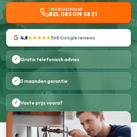
NU BEREIKBAAR
BEL 085 019 58 21
4,8
★★★★★
568 Google reviews
✓
Gratis telefonisch advies
✓
3 maanden garantie
✓
Vaste prijs vooraf