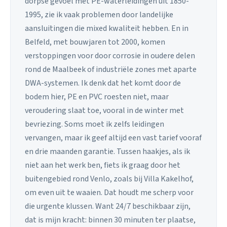
dorpse gevoel met PE-waterleidingen uit 1850-
1995, zie ik vaak problemen door landelijke
aansluitingen die mixed kwaliteit hebben. En in
Belfeld, met bouwjaren tot 2000, komen
verstoppingen voor door corrosie in oudere delen
rond de Maalbeek of industriële zones met aparte
DWA-systemen. Ik denk dat het komt door de
bodem hier, PE en PVC roesten niet, maar
veroudering slaat toe, vooral in de winter met
bevriezing. Soms moet ik zelfs leidingen
vervangen, maar ik geef altijd een vast tarief vooraf
en drie maanden garantie. Tussen haakjes, als ik
niet aan het werk ben, fiets ik graag door het
buitengebied rond Venlo, zoals bij Villa Kakelhof,
om even uit te waaien. Dat houdt me scherp voor
die urgente klussen. Want 24/7 beschikbaar zijn,
dat is mijn kracht: binnen 30 minuten ter plaatse,