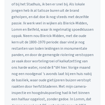
of bij het Stadhuis, ik ben er snel bij. Als lokale
jongen heb ik al talloze buren uit de brand
geholpen, en dat doe ik nog steeds met dezelfde
passie. Ik werk veel in wijken als Blerick-Midden,
Lomm en Belfeld, waar ik regelmatig spoedklussen
oppak. Neem nou Blerick-Midden, met die oude
kern uit de 1800-1970 periode: daar vind je nog
restanten van loden leidingen in monumentale
panden, en door de gemengde riolering verstoppen
ze vaak door wortelingroei of kalkafzetting van
ons harde water, rond de 8 °dH hier. Vorige maand
nog een noodgeval 's avonds laat bij een huis nabij
de basiliek, waar oude gietijzeren buizen verstopt
raakten door herfstbladeren. Met mijn camera-
inspectie en hoogdrukspoeling had ik het binnen
een halfuur opgelost, zonder gedoe. In Lomm, dat