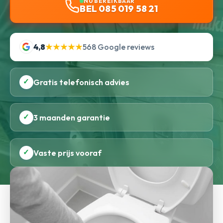
NU BEREIKBAAR
BEL 085 019 58 21
4,8
★★★★★
568 Google reviews
✓
Gratis telefonisch advies
✓
3 maanden garantie
✓
Vaste prijs vooraf